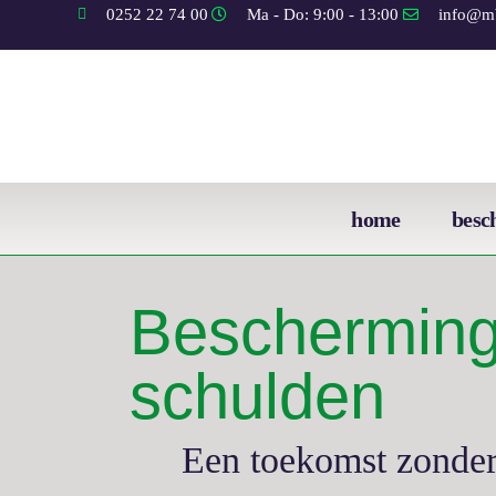
0252 22 74 00
Ma - Do: 9:00 - 13:00
info@mb
home
besc
Bescherming
schulden
Een toekomst zonder