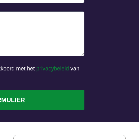
akkoord met het
privacybeleid
van
RMULIER