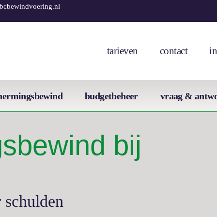
cbewindvoering.nl
tarieven
contact
i
hermingsbewind
budgetbeheer
vraag & antw
sbewind bij
 schulden